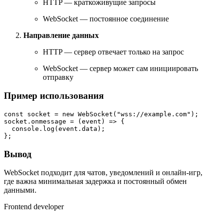
HTTP — краткоживущие запросы
WebSocket — постоянное соединение
Направление данных
HTTP — сервер отвечает только на запрос
WebSocket — сервер может сам инициировать
отправку
Пример использования
const
 socket = 
new
WebSocket
(
"wss://example.com"
);

socket.
onmessage
 = 
(
event
) =>
 {

console
.
log
(event.
data
);

Вывод
WebSocket подходит для чатов, уведомлений и онлайн-игр,
где важна минимальная задержка и постоянный обмен
данными.
Frontend developer