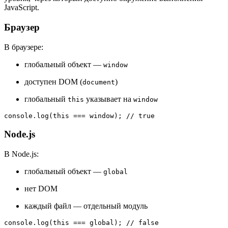
JavaScript.
Браузер
В браузере:
глобальный объект —
window
доступен DOM (
)
document
глобальный
указывает на
this
window
console
.
log
(
this
 === 
window
); 
// true
Node.js
В Node.js:
глобальный объект —
global
нет DOM
каждый файл — отдельный модуль
console
.
log
(
this
 === 
global
); 
// false