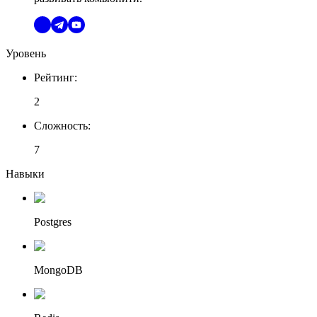
Уровень
Рейтинг
:
2
Сложность
:
7
Навыки
Postgres
MongoDB