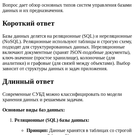
Вопрос дает обзор основных типов систем управления базами
данных и их предназначения.
Короткий ответ
Базы данных делятся на реляционные (SQL) и нереляционные
(NoSQL). Реляционные используют таблицы и строгую схему,
подходят для структурированных данных. Нереляционные
включают документные (хранят JSON-подобные документы),
ключ-значение (простое хранилище), колоночные (для
аналитики) и графовые (для связей между объектами). Выбор
зависит от структуры данных и задач приложения.
Длинный ответ
Современные СУБД можно классифицировать по модели
хранения данных и решаемым задачам.
Основные виды баз данных:
Реляционные (SQL) базы данных:
Принцип:
Данные хранятся в таблицах со строгой