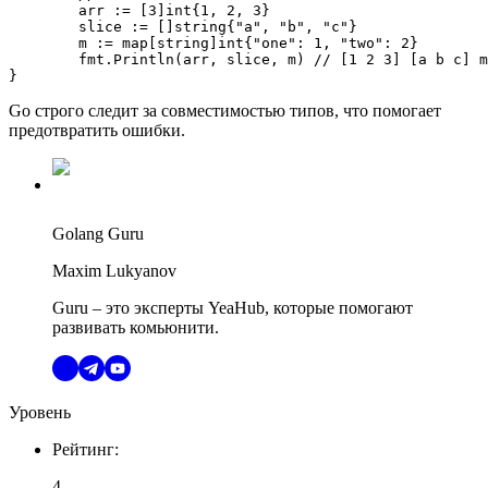
    	arr := [
3
]int{
1
, 
2
, 
3
}

    	slice := []string{
"a"
, 
"b"
, 
"c"
}

    	m := map[string]int{
"one"
: 
1
, 
"two"
: 
2
}

    	fmt.
Println
(arr, slice, m) 
// [1 2 3] [a b c] m
}
Go строго следит за совместимостью типов, что помогает
предотвратить ошибки.
Golang Guru
Maxim Lukyanov
Guru – это эксперты YeaHub, которые помогают
развивать комьюнити.
Уровень
Рейтинг
:
4