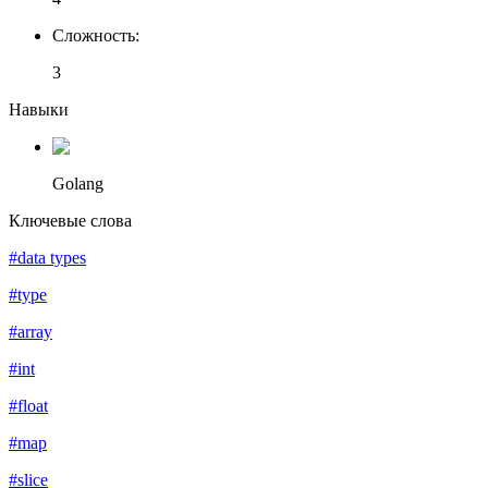
Сложность
:
3
Навыки
Golang
Ключевые слова
#data types
#type
#array
#int
#float
#map
#slice