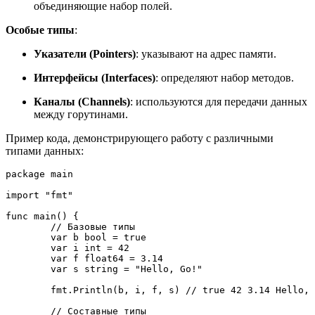
объединяющие набор полей.
Особые типы
:
Указатели (Pointers)
: указывают на адрес памяти.
Интерфейсы (Interfaces)
: определяют набор методов.
Каналы (Channels)
: используются для передачи данных
между горутинами.
Пример кода, демонстрирующего работу с различными
типами данных:
package main

import
"fmt"
func 
main
(
) {

// Базовые типы
var
 b bool = 
true
var
 i int = 
42
var
 f float64 = 
3.14
var
 s string = 
"Hello, Go!"
    	fmt.
Println
(b, i, f, s) 
// true 42 3.14 Hello, 
// Составные типы