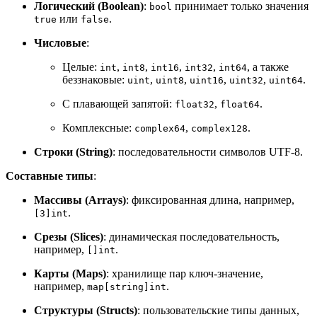
Логический (Boolean)
:
принимает только значения
bool
или
.
true
false
Числовые
:
Целые:
,
,
,
,
, а также
int
int8
int16
int32
int64
беззнаковые:
,
,
,
,
.
uint
uint8
uint16
uint32
uint64
С плавающей запятой:
,
.
float32
float64
Комплексные:
,
.
complex64
complex128
Строки (String)
: последовательности символов UTF-8.
Составные типы
:
Массивы (Arrays)
: фиксированная длина, например,
.
[3]int
Срезы (Slices)
: динамическая последовательность,
например,
.
[]int
Карты (Maps)
: хранилище пар ключ-значение,
например,
.
map[string]int
Структуры (Structs)
: пользовательские типы данных,