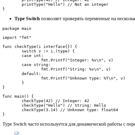
printType
(
"Hello"
) 
// Not an integer
}
Type Switch
позволяет проверять переменные на нескольк
package main

import
"fmt"
func 
checkType
(
i interface{}
) {

switch
 v := i.(type) {

case
int
:

        	fmt.
Printf
(
"Integer: %v\n"
, v)

case
string
:

        	fmt.
Printf
(
"String: %v\n"
, v)

default
:

        	fmt.
Printf
(
"Unknown type: %T\n"
, v)

    	}

}

func 
main
(
) {

checkType
(
42
) 
// Integer: 42
checkType
(
"Hello"
) 
// String: Hello
checkType
(
3.14
) 
// Unknown type: float64
}
Type Switch часто используется для динамической работы с пе