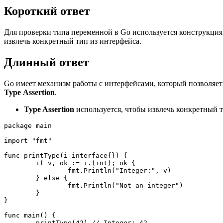
Короткий ответ
Для проверки типа переменной в Go используется конструкци
извлечь конкретный тип из интерфейса.
Длинный ответ
Go имеет механизм работы с интерфейсами, который позволяет
Type Assertion
.
Type Assertion
используется, чтобы извлечь конкретный т
package main

import
"fmt"
func 
printType
(
i interface{}
) {

if
 v, ok := i.(int); ok {

        	fmt.
Println
(
"Integer:"
, v)

    	} 
else
 {

        	fmt.
Println
(
"Not an integer"
)

    	}

}

func 
main
(
) {

printType
(
42
) 
// Integer: 42