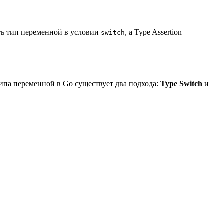
ить тип переменной в условии
, а Type Assertion —
switch
ипа переменной в Go существует два подхода:
Type Switch
и