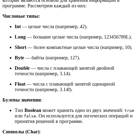
которые являются основой для хранения информации в
программе. Рассмотрим каждый из них:
Числовые типы:
Int
— целые числа (например, 42).
Long
— большие целые числа (например, 123456789L).
Short
— более компактные целые числа (например, 10).
Byte
— байты (например, 127).
Double
— числа с плавающей запятой двойной
точности (например, 3.14).
Float
— числа с плавающей запятой одинарной
точности (например, 3.14f).
Булевы значения
:
Тип
Boolean
может хранить одно из двух значений:
true
или
. Он используется для логических операций и
false
принятия решений в программе.
Символы (Char)
: